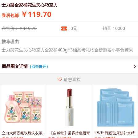
士力架全家桶花生夹心巧克力
￥119.70
券后包邮
在售价：￥119.70
0元
销量
10000
推荐理由
士力架花生夹心巧克力全家桶400g*3桶高考礼物金榜题名小零食糖果
商品图文详情
（点击展开）
猜您喜欢
立白大师香氛玫瑰洗衣液套组4.7kg
【自然堂】柔雾持色唇膏
1.5/片 颐莲玻尿酸补水精华面膜32片