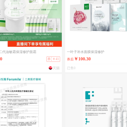
二代油敏霜保湿修护面霜
一叶子补水面膜保湿修护
0
￥100.30
券
￥41
券后
已售0