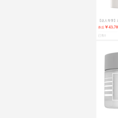
￥43.70
券后
已售0