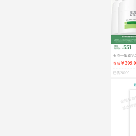
玉泽干敏霜第
￥399.0
券后
已售20000