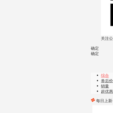
关注公
确定
确定
综合
券后价
销量
超优惠
每日上新