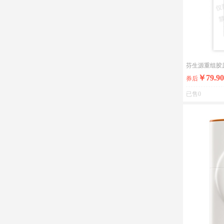
芬生源重组胶
￥79.90
券后
已售0