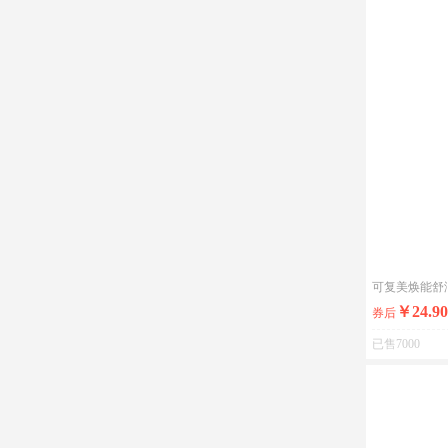
可复美焕能舒润
￥24.90
券后
已售7000