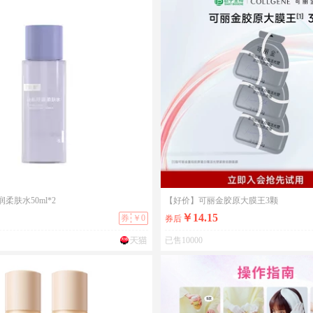
柔肤水50ml*2
【好价】可丽金胶原大膜王3颗
￥14.15
券
￥0
券后
已售10000