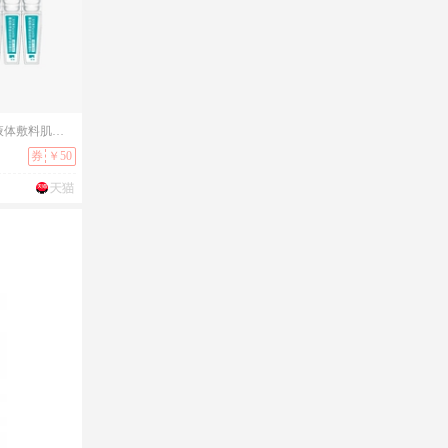
「次抛精华」芬生源重组胶原蛋白修护液体敷料肌肤易损屏障受损
券
￥50