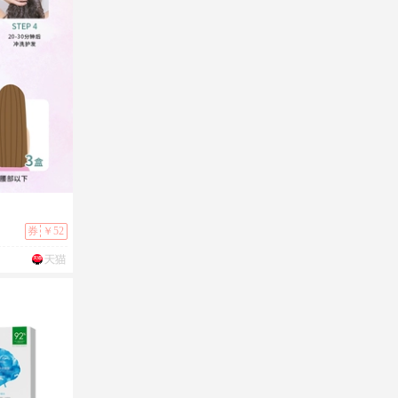
券
￥52