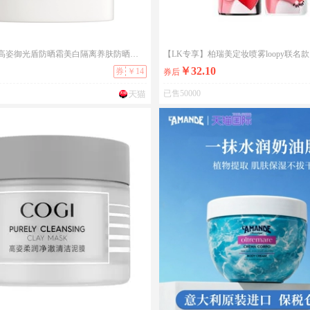
【达人专享】高姿御光盾防晒霜美白隔离养肤防晒乳清爽不油腻官方
【LK专享】柏瑞美定妆喷雾loopy联名款
￥32.10
券
￥14
券后
已售50000