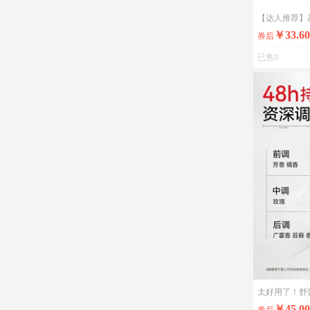
￥33.60
券后
已售0
￥45.00