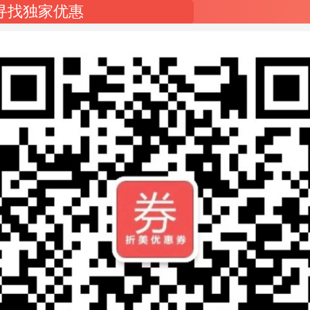
长按关注↓
×