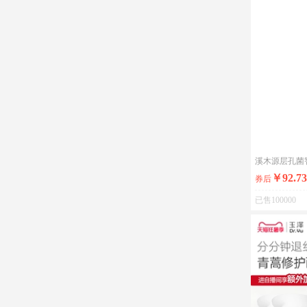
溪木源层孔菌
￥92.73
券后
已售100000