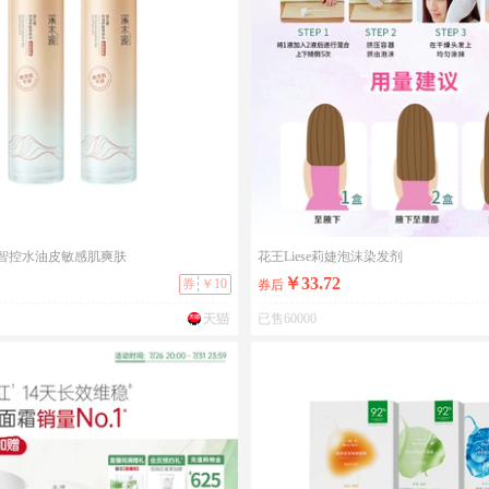
智控水油皮敏感肌爽肤
花王Liese莉婕泡沫染发剂
￥33.72
券
￥10
券后
已售60000