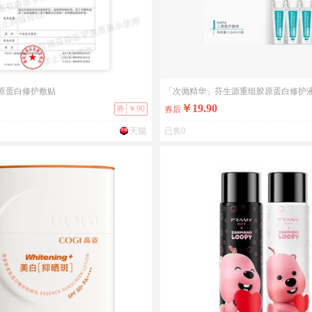
原蛋白修护敷贴
￥19.90
券
￥90
券后
已售0