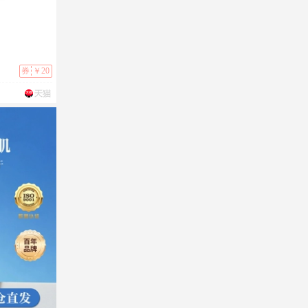
券
￥20