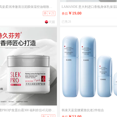
【达人推荐】高姿柔润净澈清洁泥膜保湿控油细致毛孔官方旗舰正品
LAMANDE 意大利进口香氛身体乳保湿霜 
￥19.00
券
￥21
券后
已售28
太好用了！舒蕾PRO护发蛋白霜300 福利价仅45元秒杀！
韩束天蓝蛮腰紧致抗老2件组合
￥53.00
券
￥222